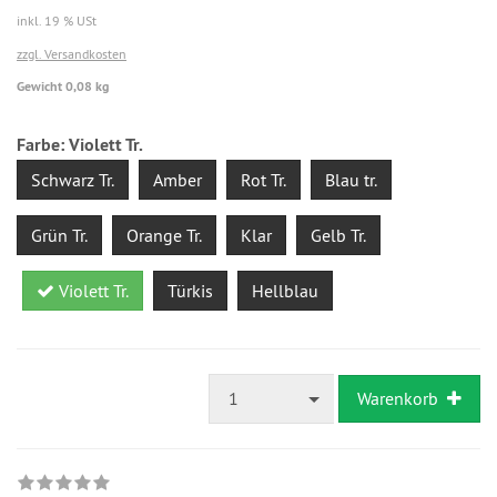
inkl. 19 % USt
zzgl. Versandkosten
Gewicht 0,08 kg
Farbe:
Violett Tr.
Schwarz Tr.
Amber
Rot Tr.
Blau tr.
Grün Tr.
Orange Tr.
Klar
Gelb Tr.
Violett Tr.
Türkis
Hellblau
1
Warenkorb