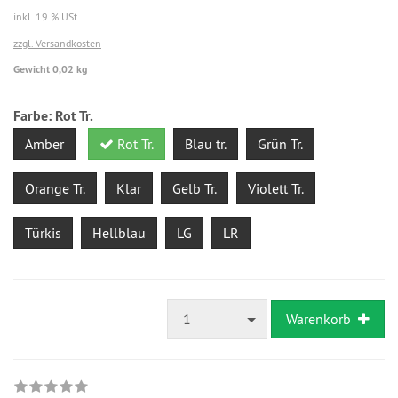
inkl. 19 % USt
zzgl. Versandkosten
Gewicht 0,02 kg
Farbe:
Rot Tr.
Amber
Rot Tr.
Blau tr.
Grün Tr.
Orange Tr.
Klar
Gelb Tr.
Violett Tr.
Türkis
Hellblau
LG
LR
1
Warenkorb