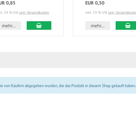
UR 0,85
EUR 0,50
kl. 19 % USt
zzgl. Versandkosten
inkl. 19 % USt
zzgl. Versandkost
In den Warenkorb
In
mehr...
mehr...
 die von Käufern abgegeben wurden, die das Produkt in diesem Shop gekauft haben