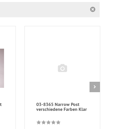
t
03-8365 Narrow Post
03-
verschiedene Farben Klar