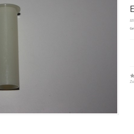
zz
Ge
Zu