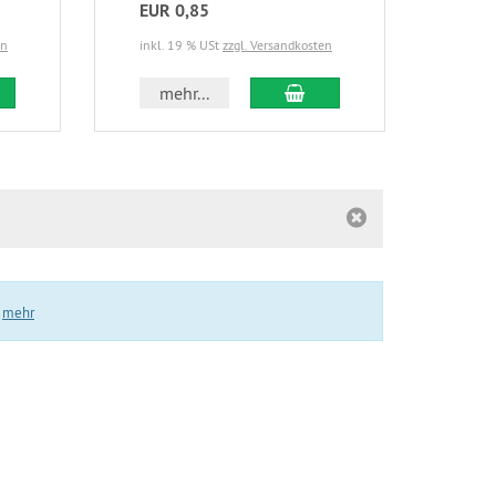
EUR 0,85
EUR
en
inkl. 19 % USt
zzgl. Versandkosten
inkl.
 den Warenkorb
In den Warenkorb
mehr...
m
.
mehr