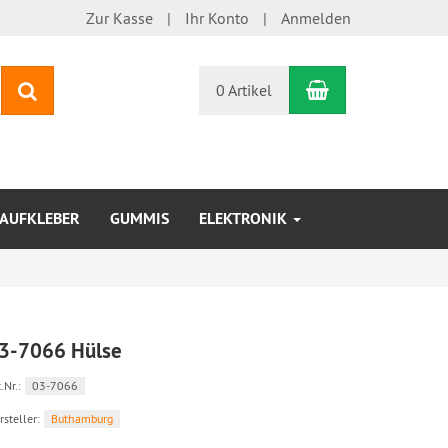
Zur Kasse
Ihr Konto
Anmelden
Warenkorb
Suchen
0 Artikel
AUFKLEBER
GUMMIS
ELEKTRONIK
3-7066 Hülse
.Nr.:
03-7066
rsteller:
Buthamburg