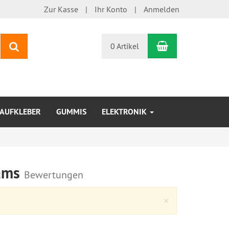
Zur Kasse
Ihr Konto
Anmelden
Warenkorb
Suchen
0 Artikel
AUFKLEBER
GUMMIS
ELEKTRONIK
iams
Bewertungen
Close
×