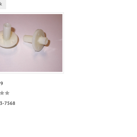
k
99
3-7568