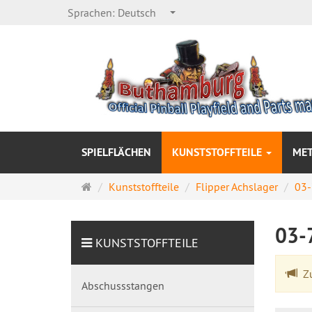
Sprachen:
Deutsch
SPIELFLÄCHEN
KUNSTSTOFFTEILE
MET
Startseite
Kunststoffteile
Flipper Achslager
03-
03-
KUNSTSTOFFTEILE
Zu
Abschussstangen