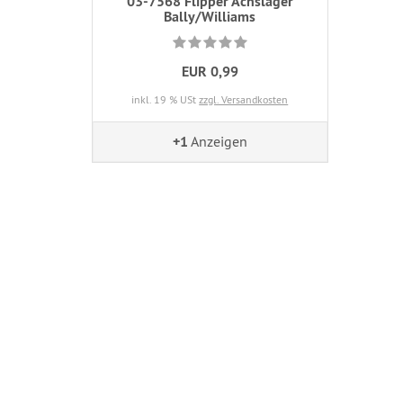
03-7568 Flipper Achslager
Bally/Williams
EUR 0,99
inkl. 19 % USt
zzgl. Versandkosten
+1
Anzeigen