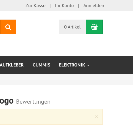
Zur Kasse
Ihr Konto
Anmelden
Warenkorb
Suchen
0 Artikel
AUFKLEBER
GUMMIS
ELEKTRONIK
Logo
Bewertungen
Close
×