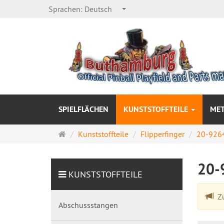
Sprachen:
Deutsch
SPIELFLÄCHEN
KUNSTSTOFFTEILE
MET
Startseite
Kunststoffteile
Flipperfinger
20-9264
20-
KUNSTSTOFFTEILE
Zu
Abschussstangen