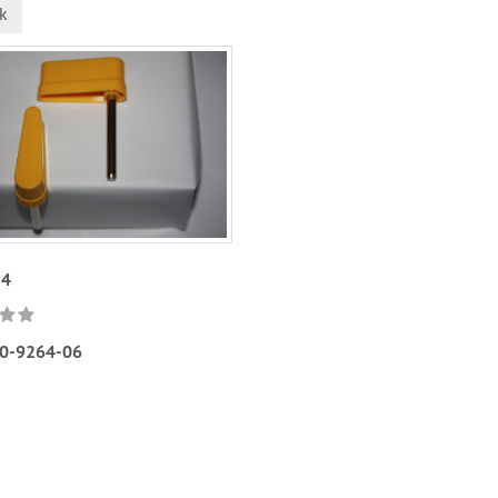
k
14
0-9264-06