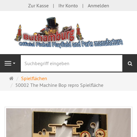
Zur Kasse
Ihr Konto
Anmelden
S
Navigation
Startseite
Spielflächen
50002 The Machine Bop repro Spielfläche